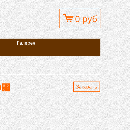
0 руб
Галерея
0
⃏
Заказaть