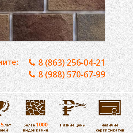
ните:
8 (863) 256-04-21
8 (988) 570-67-99
15
1000
лет
более
Низкие цены
наличие
шной
видов камня
сертификатов